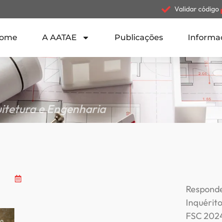
Validar código
ome
A AATAE
Publicações
Informa
itetura e Engenharia
Respond
Inquérit
FSC 2024