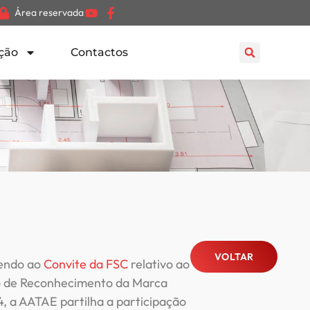
Área reservada
ção
Contactos
VOLTAR
endo ao
Convite da FSC
relativo ao
o de Reconhecimento da Marca
, a AATAE partilha a participação