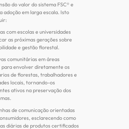
são do valor do sistema FSC® e
a adoção em larga escala. Isto
uir:
ias com escolas e universidades
car as próximas gerações sobre
ilidade e gestão florestal.
ivas comunitárias em áreas
s para envolver diretamente os
rios de florestas, trabalhadores e
des locais, tornando-os
antes ativos na preservação dos
emas.
has de comunicação orientadas
consumidores, esclarecendo como
as diárias de produtos certificados