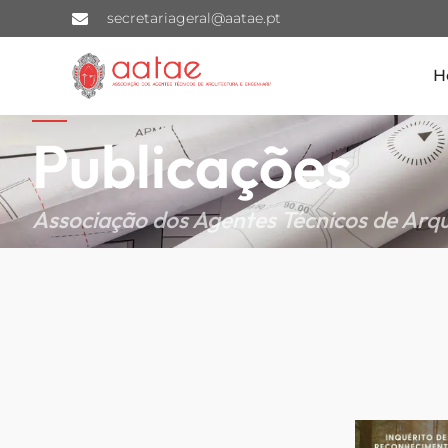
secretariageral@aatae.pt
H
Publicações
Associação dos Agentes Técnicos de Arqu