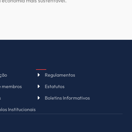
 economia mais sustentável.”
ação
Regulamentos
de membros
Estatutos
s
Boletins Informativos
los Institucionais