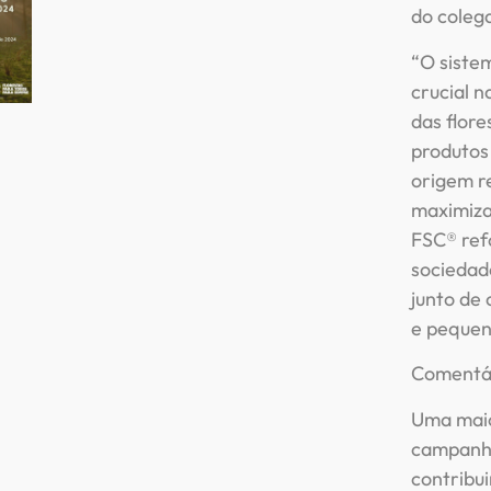
do colega
“O siste
crucial 
das flore
produtos
origem r
maximizar
FSC® ref
sociedade
junto de
e pequen
Comentár
Uma maio
campanha
contribui