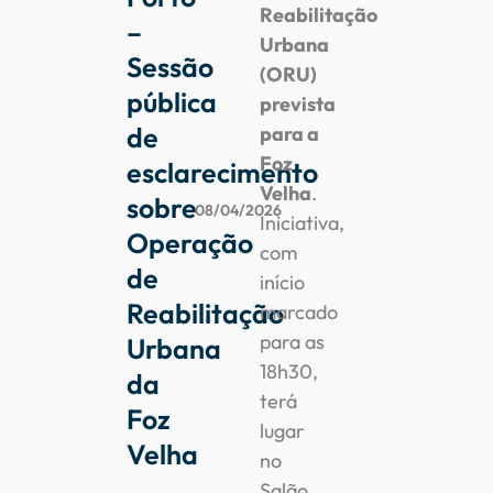
Reabilitação
–
Urbana
Sessão
(ORU)
pública
prevista
de
para a
Foz
esclarecimento
Velha
.
sobre
08/04/2026
Iniciativa,
Operação
com
de
início
Reabilitação
marcado
para as
Urbana
18h30,
da
terá
Foz
lugar
Velha
no
Salão