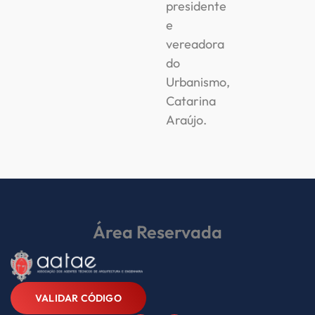
presidente
e
vereadora
do
Urbanismo,
Catarina
Araújo.
Área Reservada
VALIDAR CÓDIGO