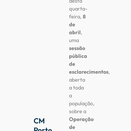
desta
quarta-
feira,
8
de
abril
,
uma
sessão
pública
de
esclarecimentos
,
aberta
a toda
a
população,
sobre a
Operação
CM
de
Porto