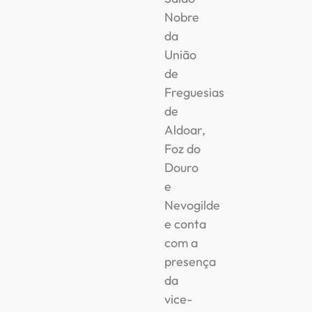
Nobre
da
União
de
Freguesias
de
Aldoar,
Foz do
Douro
e
Nevogilde
e conta
com a
presença
da
vice-