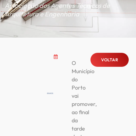
Associação dos Agentes Técnicos de
Arquitetura e Engenharia
VOLTAR
O
Município
do
Porto
vai
promover,
ao final
da
tarde