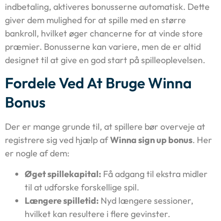
indbetaling, aktiveres bonusserne automatisk. Dette
giver dem mulighed for at spille med en større
bankroll, hvilket øger chancerne for at vinde store
præmier. Bonusserne kan variere, men de er altid
designet til at give en god start på spilleoplevelsen.
Fordele Ved At Bruge Winna
Bonus
Der er mange grunde til, at spillere bør overveje at
registrere sig ved hjælp af
Winna sign up bonus
. Her
er nogle af dem:
Øget spillekapital:
Få adgang til ekstra midler
til at udforske forskellige spil.
Længere spilletid:
Nyd længere sessioner,
hvilket kan resultere i flere gevinster.