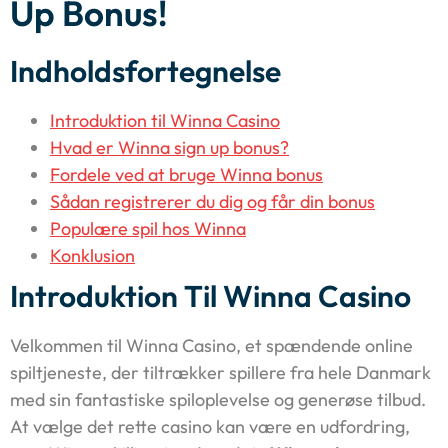
Up Bonus!
Indholdsfortegnelse
Introduktion til Winna Casino
Hvad er Winna sign up bonus?
Fordele ved at bruge Winna bonus
Sådan registrerer du dig og får din bonus
Populære spil hos Winna
Konklusion
Introduktion Til Winna Casino
Velkommen til Winna Casino, et spændende online
spiltjeneste, der tiltrækker spillere fra hele Danmark
med sin fantastiske spiloplevelse og generøse tilbud.
At vælge det rette casino kan være en udfordring,