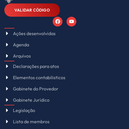
VALIDAR CÓDIGO
Ações desenvolvidas
Agenda
Arquivos
Declarações para atos
Elementos contabilisticos
Gabinete do Provedor
Gabinete Jurídico
Legislação
Lista de membros