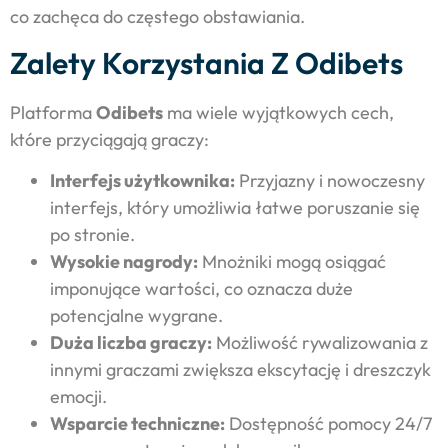
co zachęca do częstego obstawiania.
Zalety Korzystania Z Odibets
Platforma
Odibets
ma wiele wyjątkowych cech,
które przyciągają graczy:
Interfejs użytkownika:
Przyjazny i nowoczesny
interfejs, który umożliwia łatwe poruszanie się
po stronie.
Wysokie nagrody:
Mnożniki mogą osiągać
imponujące wartości, co oznacza duże
potencjalne wygrane.
Duża liczba graczy:
Możliwość rywalizowania z
innymi graczami zwiększa ekscytację i dreszczyk
emocji.
Wsparcie techniczne:
Dostępność pomocy 24/7