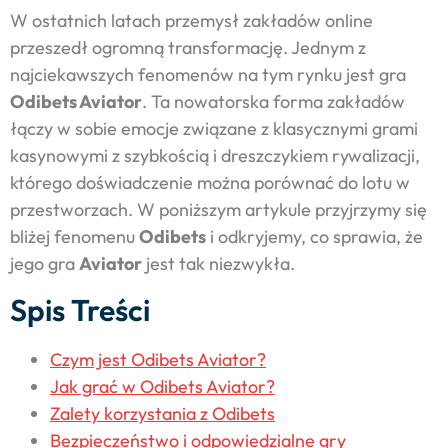
W ostatnich latach przemysł zakładów online
przeszedł ogromną transformację. Jednym z
najciekawszych fenomenów na tym rynku jest gra
Odibets Aviator
. Ta nowatorska forma zakładów
łączy w sobie emocje związane z klasycznymi grami
kasynowymi z szybkością i dreszczykiem rywalizacji,
którego doświadczenie można porównać do lotu w
przestworzach. W poniższym artykule przyjrzymy się
bliżej fenomenu
Odibets
i odkryjemy, co sprawia, że
jego gra
Aviator
jest tak niezwykła.
Spis Treści
Czym jest Odibets Aviator?
Jak grać w Odibets Aviator?
Zalety korzystania z Odibets
Bezpieczeństwo i odpowiedzialne gry