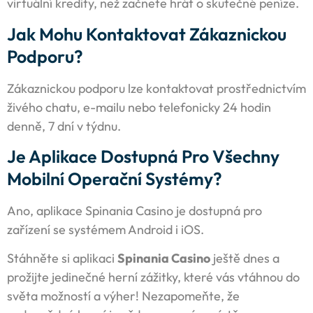
virtuální kredity, než začnete hrát o skutečné peníze.
Jak Mohu Kontaktovat Zákaznickou
Podporu?
Zákaznickou podporu lze kontaktovat prostřednictvím
živého chatu, e-mailu nebo telefonicky 24 hodin
denně, 7 dní v týdnu.
Je Aplikace Dostupná Pro Všechny
Mobilní Operační Systémy?
Ano, aplikace Spinania Casino je dostupná pro
zařízení se systémem Android i iOS.
Stáhněte si aplikaci
Spinania Casino
ještě dnes a
prožijte jedinečné herní zážitky, které vás vtáhnou do
světa možností a výher! Nezapomeňte, že