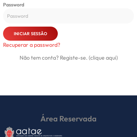
Password
INICIAR SESSÃO
Recuperar a password?
Alternative:
Não tem conta? Registe-se. (clique aqui)
Área Reservada