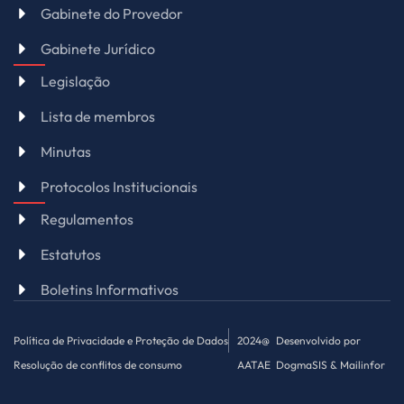
Gabinete do Provedor
Gabinete Jurídico
Legislação
Lista de membros
Minutas
Protocolos Institucionais
Regulamentos
Estatutos
Boletins Informativos
Política de Privacidade e Proteção de Dados
2024@
Desenvolvido por
Resolução de conflitos de consumo
AATAE
DogmaSIS & Mailinfor