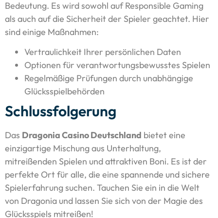
Bedeutung. Es wird sowohl auf Responsible Gaming
als auch auf die Sicherheit der Spieler geachtet. Hier
sind einige Maßnahmen:
Vertraulichkeit Ihrer persönlichen Daten
Optionen für verantwortungsbewusstes Spielen
Regelmäßige Prüfungen durch unabhängige
Glücksspielbehörden
Schlussfolgerung
Das
Dragonia Casino Deutschland
bietet eine
einzigartige Mischung aus Unterhaltung,
mitreißenden Spielen und attraktiven Boni. Es ist der
perfekte Ort für alle, die eine spannende und sichere
Spielerfahrung suchen. Tauchen Sie ein in die Welt
von Dragonia und lassen Sie sich von der Magie des
Glücksspiels mitreißen!