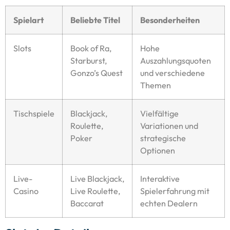
Spielart
Beliebte Titel
Besonderheiten
Slots
Book of Ra,
Hohe
Starburst,
Auszahlungsquoten
Gonzo’s Quest
und verschiedene
Themen
Tischspiele
Blackjack,
Vielfältige
Roulette,
Variationen und
Poker
strategische
Optionen
Live-
Live Blackjack,
Interaktive
Casino
Live Roulette,
Spielerfahrung mit
Baccarat
echten Dealern