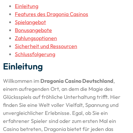
Einleitung
Features des Dragonia Casinos
Spielangebot
Bonusangebote
Zahlungsoptionen
Sicherheit und Ressourcen
Schlussfolgerung
Einleitung
Willkommen im
Dragonia Casino Deutschland
,
einem aufregenden Ort, an dem die Magie des
Glücksspiels auf fröhliche Unterhaltung trifft. Hier
finden Sie eine Welt voller Vielfalt, Spannung und
unvergleichlicher Erlebnisse. Egal, ob Sie ein
erfahrener Spieler sind oder zum ersten Mal ein
Casino betreten, Dragonia bietet für jeden das