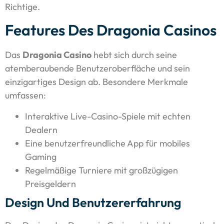
Richtige.
Features Des Dragonia Casinos
Das
Dragonia Casino
hebt sich durch seine
atemberaubende Benutzeroberfläche und sein
einzigartiges Design ab. Besondere Merkmale
umfassen:
Interaktive Live-Casino-Spiele mit echten
Dealern
Eine benutzerfreundliche App für mobiles
Gaming
Regelmäßige Turniere mit großzügigen
Preisgeldern
Design Und Benutzererfahrung