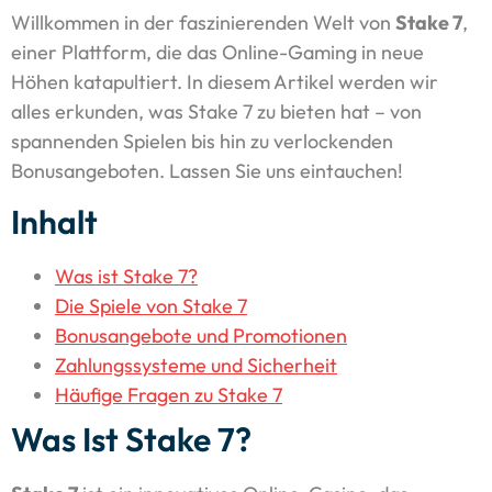
Willkommen in der faszinierenden Welt von
Stake 7
,
einer Plattform, die das Online-Gaming in neue
Höhen katapultiert. In diesem Artikel werden wir
alles erkunden, was Stake 7 zu bieten hat – von
spannenden Spielen bis hin zu verlockenden
Bonusangeboten. Lassen Sie uns eintauchen!
Inhalt
Was ist Stake 7?
Die Spiele von Stake 7
Bonusangebote und Promotionen
Zahlungssysteme und Sicherheit
Häufige Fragen zu Stake 7
Was Ist Stake 7?