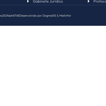
Gabinete Jurídico
Protoco
mo
2024@AATAE
Desenvolvido por DogmaSIS & Mailinfor