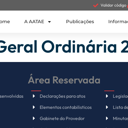
Validar código
ome
A AATAE
Publicações
Informa
Geral Ordinária 
Área Reservada
senvolvidas
Declarações para atos
Legisl
Elementos contabilisticos
Lista 
Gabinete do Provedor
Minuta