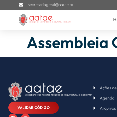
secretariageral@aatae.pt
H
Assembleia 
Ações de
Agenda
VALIDAR CÓDIGO
Arquivos